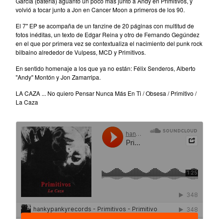
García (batería) aguantó un poco más junto a Andy en Primitivos, y
Tesouro
volvió a tocar junto a Jon en Cancer Moon a primeros de los 90.
The Beau Brummels
El 7" EP se acompaña de un fanzine de 20 páginas con multitud de
The Dave Rave Group
fotos inéditas, un texto de Edgar Reina y otro de Fernando Gegúndez
en el que por primera vez se contextualiza el nacimiento del punk rock
The Holy Mackerel
bilbaino alrededor de Vulpess, MCD y Primitivos.
The Neon Philharmonic
En sentido homenaje a los que ya no están: Félix Senderos, Alberto
The Palace Of Light
"Andy" Montón y Jon Zamarripa.
The Rockingbirds
LA CAZA ... No quiero Pensar Nunca Más En Ti / Obsesa / Primitivo /
La Caza
The Silos
David Blue
David Blue & The American
Patrol
Winterafter
Erik Voeks & The Ghosters
Cancer Moon
Santi Campos
Elvis de Goma