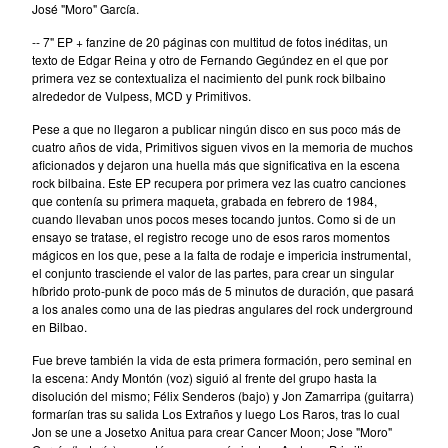
José "Moro" García.
Erik Voeks
-- 7" EP + fanzine de 20 páginas con multitud de fotos inéditas, un
Fariña
texto de Edgar Reina y otro de Fernando Gegúndez en el que por
primera vez se contextualiza el nacimiento del punk rock bilbaino
Honeybus
alrededor de Vulpess, MCD y Primitivos.
Jack Nitzsche
Pese a que no llegaron a publicar ningún disco en sus poco más de
John Perry Exile On Main Street
cuatro años de vida, Primitivos siguen vivos en la memoria de muchos
aficionados y dejaron una huella más que significativa en la escena
Killigrew
rock bilbaina. Este EP recupera por primera vez las cuatro canciones
Mabel Joy
que contenía su primera maqueta, grabada en febrero de 1984,
cuando llevaban unos pocos meses tocando juntos. Como si de un
Madbil
ensayo se tratase, el registro recoge uno de esos raros momentos
mágicos en los que, pese a la falta de rodaje e impericia instrumental,
Nick Haeffner
el conjunto trasciende el valor de las partes, para crear un singular
Paul Williams
híbrido proto-punk de poco más de 5 minutos de duración, que pasará
a los anales como una de las piedras angulares del rock underground
Pete Dello
en Bilbao.
Primitivos
Fue breve también la vida de esta primera formación, pero seminal en
Santiago Delgado y los
la escena: Andy Montón (voz) siguió al frente del grupo hasta la
disolución del mismo; Félix Senderos (bajo) y Jon Zamarripa (guitarra)
Runaway Lovers
formarían tras su salida Los Extraños y luego Los Raros, tras lo cual
Summer Suns
Jon se une a Josetxo Anitua para crear Cancer Moon; Jose "Moro"