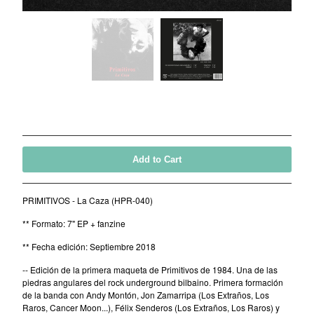
CD-EP
Book-Libro
7" EP
LP + CD
2 CD - Gatefold card sleeve
Primitivos - La Caza (7" EP + fanzine)
Cassette Tape
by Primitivos
5,00
€
/ On Sale
2 LP - Double LP
Add to Cart
Artists
Alan Tyler
PRIMITIVOS - La Caza (HPR-040)
Alan Tyler & The Lost Sons Of
** Formato: 7" EP + fanzine
Littlefield
** Fecha edición: Septiembre 2018
Anders & Poncia
-- Edición de la primera maqueta de Primitivos de 1984. Una de las
Colin Hare
piedras angulares del rock underground bilbaino. Primera formación
Cosecha Roja
de la banda con Andy Montón, Jon Zamarripa (Los Extraños, Los
Raros, Cancer Moon...), Félix Senderos (Los Extraños, Los Raros) y
El Bicho