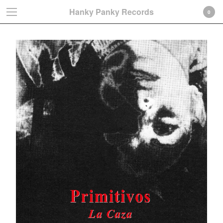
Hanky Panky Records
0
Cart
0
€
0,00
Products
Search…
Albums
LP
CD-Gatefold card sleeve
CD