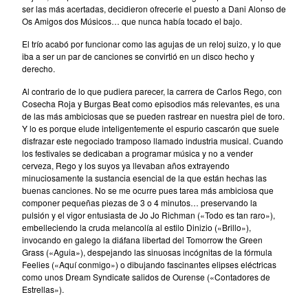
ser las más acertadas, decidieron ofrecerle el puesto a Dani Alonso de
Erik Voeks
Os Amigos dos Músicos… que nunca había tocado el bajo.
Fariña
El trío acabó por funcionar como las agujas de un reloj suizo, y lo que
iba a ser un par de canciones se convirtió en un disco hecho y
Honeybus
derecho.
Jack Nitzsche
Al contrario de lo que pudiera parecer, la carrera de Carlos Rego, con
John Perry Exile On Main Street
Cosecha Roja y Burgas Beat como episodios más relevantes, es una
de las más ambiciosas que se pueden rastrear en nuestra piel de toro.
Killigrew
Y lo es porque elude inteligentemente el espurio cascarón que suele
Mabel Joy
disfrazar este negociado tramposo llamado industria musical. Cuando
los festivales se dedicaban a programar música y no a vender
Madbil
cerveza, Rego y los suyos ya llevaban años extrayendo
Nick Haeffner
minuciosamente la sustancia esencial de la que están hechas las
buenas canciones. No se me ocurre pues tarea más ambiciosa que
Paul Williams
componer pequeñas piezas de 3 o 4 minutos… preservando la
pulsión y el vigor entusiasta de Jo Jo Richman («Todo es tan raro»),
Pete Dello
embelleciendo la cruda melancolía al estilo Dinizio («Brillo»),
Primitivos
invocando en galego la diáfana libertad del Tomorrow the Green
Grass («Aguia»), despejando las sinuosas incógnitas de la fórmula
Santiago Delgado y los
Feelies («Aquí conmigo») o dibujando fascinantes elipses eléctricas
Runaway Lovers
como unos Dream Syndicate salidos de Ourense («Contadores de
Estrellas»).
Summer Suns