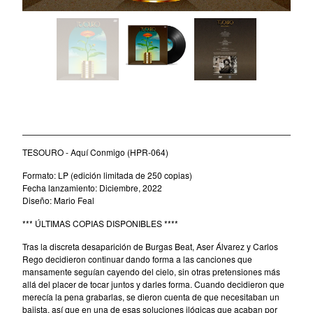
CD-EP
Book-Libro
7" EP
LP + CD
2 CD - Gatefold card sleeve
TESOURO - Aquí Conmigo (LP)
Cassette Tape
by Cosecha Roja and Tesouro
15,00
€
/ Sold Out
/ On Sale
2 LP - Double LP
TESOURO - Aquí Conmigo (HPR-064)
Artists
Formato: LP (edición limitada de 250 copias)
Fecha lanzamiento: Diciembre, 2022
Alan Tyler
Diseño: Mario Feal
Alan Tyler & The Lost Sons Of
*** ÚLTIMAS COPIAS DISPONIBLES ****
Littlefield
Tras la discreta desaparición de Burgas Beat, Aser Álvarez y Carlos
Anders & Poncia
Rego decidieron continuar dando forma a las canciones que
Colin Hare
mansamente seguían cayendo del cielo, sin otras pretensiones más
allá del placer de tocar juntos y darles forma. Cuando decidieron que
Cosecha Roja
merecía la pena grabarlas, se dieron cuenta de que necesitaban un
bajista, así que en una de esas soluciones ilógicas que acaban por
El Bicho