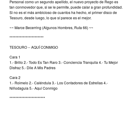
Personal como un segundo apellido, el nuevo proyecto de Rego es
Tesouro
tan conmovedor que, si se le permite, puede calar a gran profundidad.
The Beau Brummels
Si no es el más ambicioso de cuantos ha hecho, el primer disco de
Tesouro, desde luego, lo que sí parece es el mejor.
The Dave Rave Group
~~ Marce Becerring (Algunos Hombres, Ruta 66) ~~
The Holy Mackerel
***********************
The Neon Philharmonic
The Palace Of Light
TESOURO -- AQUÍ CONMIGO
The Rockingbirds
Cara 1
1.- Brillo 2.- Todo Es Tan Raro 3.- Conciencia Tranquila 4.- Tu Mejor
The Silos
Disfraz 5.- Dile A Mis Padres
David Blue
Cara 2
David Blue & The American
1.- Roimelo 2.- Caléndula 3.- Los Contadores de Estrellas 4.-
Niñodaguia 5.- Aquí Conmigo
Patrol
************************
Winterafter
Erik Voeks & The Ghosters
Cancer Moon
Santi Campos
Elvis de Goma